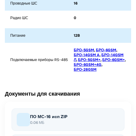
Проводные ШС
16
Радио ШС
0
Питание
12B
БРО-5GSM
,
БРО-6GSM
,
БРО-14GSM A
,
БРО-14GSM
Подключаемые приборы RS-485
Л
,
БРО-5GSM+
,
БРО-6GSM+
,
БРО-6GSM+4G
,
БРО-28GSM
Документы для скачивания
ПО МС-16 исп ZIP
0.06 МБ