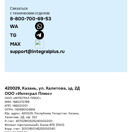
Связаться
с техническим отделом:
8-800-700-69-53
WA
TG
MAX
support@integralplus.ru
420029
,
Казань
,
ул. Халитова, зд. 2Д
ООО «Интеграл Плюс»
ООО «ИНТЕГРАЛ ПЛЮС»
ИНН: 1660272789
КПП: 166001001
ОГРН: 1161690104916
Юр. адрес: 420029, Республика Татарстан, Казань,
Халитова, 2Д, оф. 322
Р.счет: 40702810525240002200
Филиал «Центральный» Банка ВТБ (ПАО)
Корр. счет: 30101810145250000411