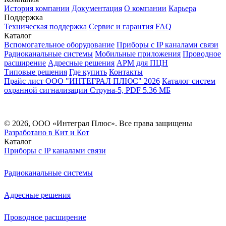
История компании
Документация
О компании
Карьера
Поддержка
Техническая поддержка
Сервис и гарантия
FAQ
Каталог
Вспомогательное оборудование
Приборы с IP каналами связи
Радиоканальные системы
Мобильные приложения
Проводное
расширение
Адресные решения
АРМ для ПЦН
Типовые решения
Где купить
Контакты
Прайс лист ООО "ИНТЕГРАЛ ПЛЮС" 2026
Каталог систем
охранной сигнализации Струна-5, PDF 5.36 МБ
Согласно информации Роскомнадзора (РКН), иностранный владелец ресурса Telegram нарушает
законодательство РФ.
© 2026, ООО «Интеграл Плюс». Все права защищены
Разработано в Кит и Кот
Каталог
Приборы с IP каналами связи
Радиоканальные системы
Адресные решения
Проводное расширение