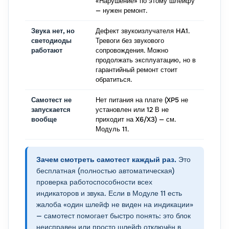
«Нарушение» по этому шлейфу
— нужен ремонт.
Звука нет, но
Дефект звукоизлучателя HA1.
светодиоды
Тревоги без звукового
работают
сопровождения. Можно
продолжать эксплуатацию, но в
гарантийный ремонт стоит
обратиться.
Самотест не
Нет питания на плате (XP5 не
запускается
установлен или 12 В не
вообще
приходит на X6/X3) — см.
Модуль 11.
Зачем смотреть самотест каждый раз.
Это
бесплатная (полностью автоматическая)
проверка работоспособности всех
индикаторов и звука. Если в Модуле 11 есть
жалоба «один шлейф не виден на индикации»
— самотест помогает быстро понять: это блок
неисправен или просто шлейф отключён в