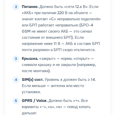
Питание.
Должно быть «сети 12.x В». Если
«АКБ» при наличии 220 В на объекте —
значит контакт «C» неправильно подключён
или БРП работает неправильно (БРО-4
GSM не имеет своего АКБ — это сигнал
состояния от внешнего БРП). Если
напряжение ниже 11 В — АКБ в составе БРП
почти разряжен и БРП скоро отключится.
Крышка.
«закрыт» — норма. «открыт» —
снимали крышку и не закрыли (например,
после монтажа).
SIM(x) сост.
Уровень x должен быть ≥ 14.
Если меньше — антенна или место
установки.
GPRS / Voice.
Должно быть «+». Все
варианты «−», «u», «x» — повод копать
дальше: