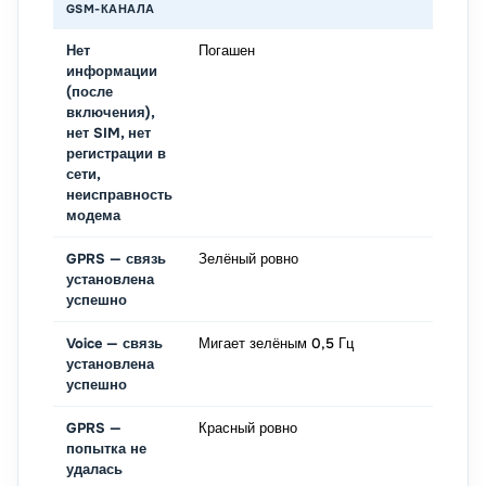
GSM-КАНАЛА
Нет
Погашен
информации
(после
включения),
нет SIM, нет
регистрации в
сети,
неисправность
модема
GPRS — связь
Зелёный ровно
установлена
успешно
Voice — связь
Мигает зелёным 0,5 Гц
установлена
успешно
GPRS —
Красный ровно
попытка не
удалась