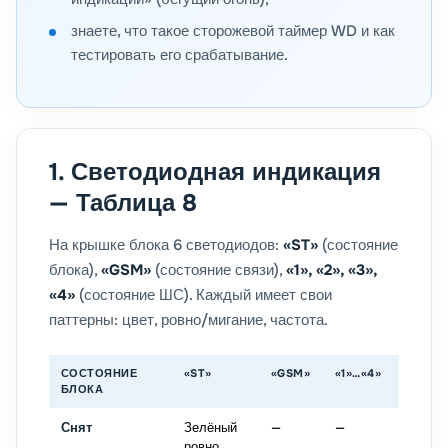
знаете, что такое сторожевой таймер WD и как
тестировать его срабатывание.
1. Светодиодная индикация
— Таблица 8
На крышке блока 6 светодиодов:
«ST»
(состояние
блока),
«GSM»
(состояние связи),
«1», «2», «3»,
«4»
(состояние ШС). Каждый имеет свои
паттерны: цвет, ровно/мигание, частота.
СОСТОЯНИЕ
«ST»
«GSM»
«1»…«4»
ЗВУК
БЛОКА
Снят
Зелёный
—
—
—
ровно