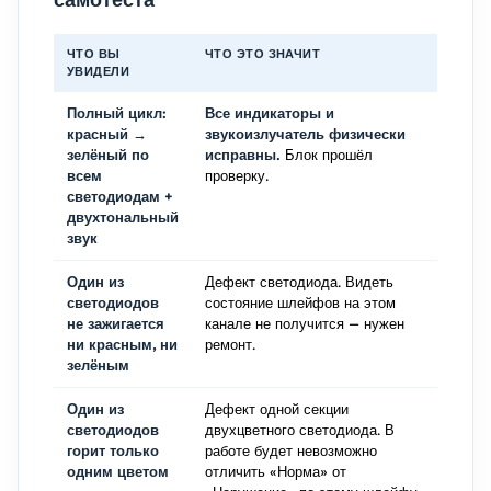
самотеста
ЧТО ВЫ
ЧТО ЭТО ЗНАЧИТ
УВИДЕЛИ
Полный цикл:
Все индикаторы и
красный →
звукоизлучатель физически
зелёный по
исправны.
Блок прошёл
всем
проверку.
светодиодам +
двухтональный
звук
Один из
Дефект светодиода. Видеть
светодиодов
состояние шлейфов на этом
не зажигается
канале не получится — нужен
ни красным, ни
ремонт.
зелёным
Один из
Дефект одной секции
светодиодов
двухцветного светодиода. В
горит только
работе будет невозможно
одним цветом
отличить «Норма» от