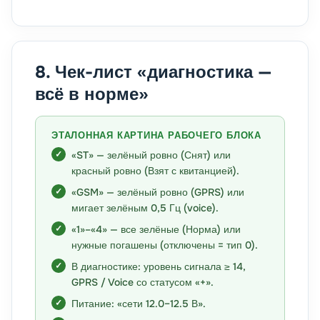
8. Чек-лист «диагностика —
всё в норме»
ЭТАЛОННАЯ КАРТИНА РАБОЧЕГО БЛОКА
«ST» — зелёный ровно (Снят) или
красный ровно (Взят с квитанцией).
«GSM» — зелёный ровно (GPRS) или
мигает зелёным 0,5 Гц (voice).
«1»–«4» — все зелёные (Норма) или
нужные погашены (отключены = тип 0).
В диагностике: уровень сигнала ≥ 14,
GPRS / Voice со статусом «+».
Питание: «сети 12.0–12.5 В».