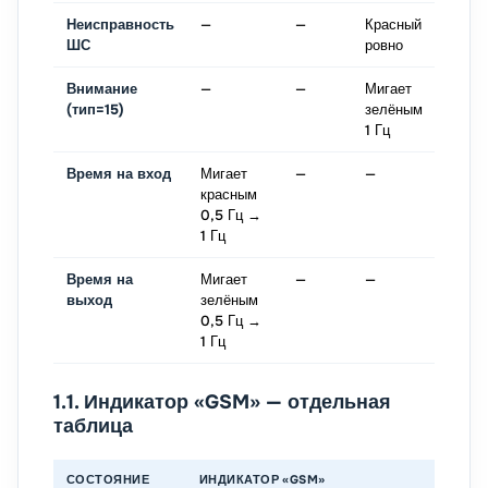
Неисправность
—
—
Красный
—
ШС
ровно
Внимание
—
—
Мигает
—
(тип=15)
зелёным
1 Гц
Время на вход
Мигает
—
—
Прер
красным
0,5 Г
0,5 Гц →
Гц
1 Гц
Время на
Мигает
—
—
Прер
выход
зелёным
0,5 Г
0,5 Гц →
Гц
1 Гц
1.1. Индикатор «GSM» — отдельная
таблица
СОСТОЯНИЕ
ИНДИКАТОР «GSM»