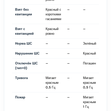
Взят без
Красный с
—
—
—
квитанции
короткими
гасаниями
Взят с
Красный
—
—
—
квитанцией
ровно
Норма ШС
—
—
Зелёный
—
Нарушение ШС
—
—
Красный
—
Отключён ШС
—
—
Погашен
—
(тип=0)
Тревога
Мигает
—
Мигает
Пере
красным
красным
тонал
0,5 Гц
0,5 Гц
0,5 Г
Пожар
—
—
Мигает
Пере
красным
тонал
1 Гц
1 Гц